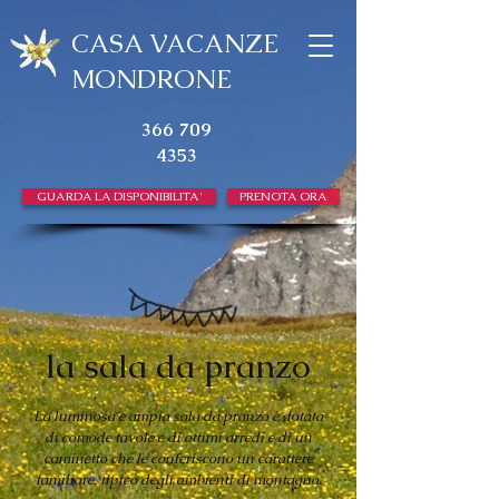
​CASA VACANZE
MONDRONE
366 709
4353
GUARDA LA DISPONIBILITA'
PRENOTA ORA
la sala da pranzo
La luminosa e ampia sala da pranzo è dotata
di comode tavole e di ottimi arredi e di un
caminetto che le conferiscono un carattere
familiare, tipico degli ambienti di montagna.