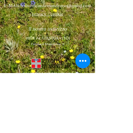
E-MAIL:
casavacanzemondrone@gmail.com
privacy
-
cookie
Il nostro indirizzo
10070
ALA DI STURA
(TO)
Frazione Mondrone,
6
CIN IT001003B77M3ELI7K
Codice Struttura 103101
CIR 001003-CAF-00001
CASA VACANZE
MONDRONE
Associazione FRANCISCUS APS
Sede legale 10086 Rivarolo Canavese (TO)
C.so Indipendenza, 4