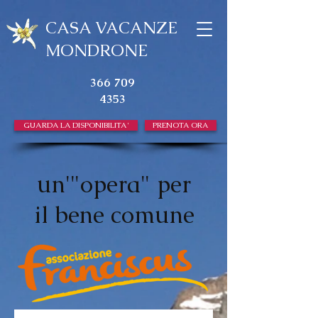
​CASA VACANZE
MONDRONE
366 709
4353
GUARDA LA DISPONIBILITA'
PRENOTA ORA
un'"opera" per
il bene comune